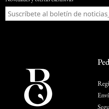
Ped
Regi
Enví
Segu