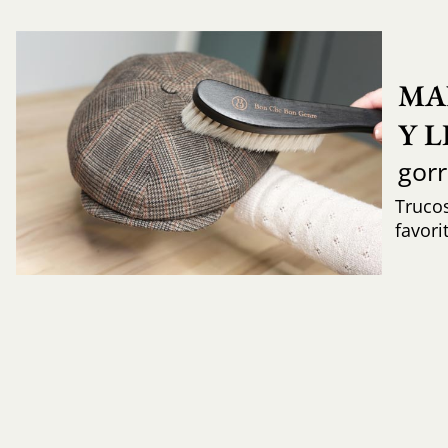
MA
Y 
gor
Trucos
favori