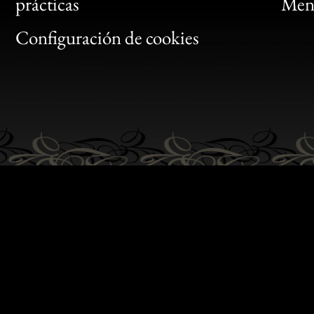
Bon
prácticas
Menc
Gen
Configuración de cookies