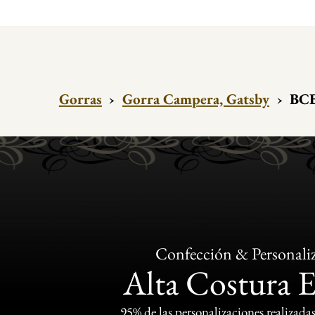
Gorras
›
Gorra Campera, Gatsby
›
BCB
Confección & Personali
Alta Costura 
95% de las personalizaciones realizadas