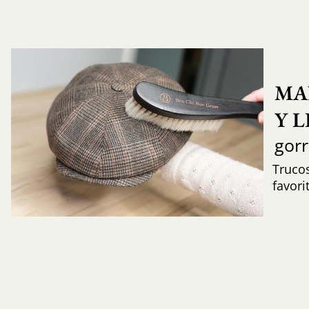
MA
Y 
gor
Trucos
favori