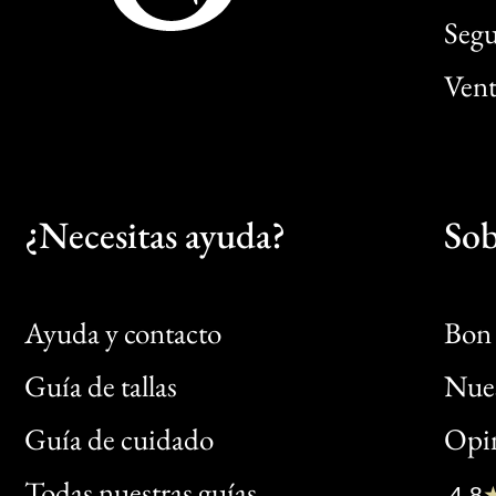
Segu
Vent
¿Necesitas ayuda?
Sob
Ayuda y contacto
Bon 
Guía de tallas
Nues
Bon
Guía de cuidado
Opin
Clic
Todas nuestras guías
4,8