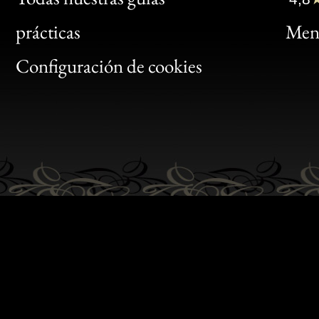
Bon
prácticas
Menc
Gen
Configuración de cookies