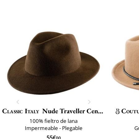
Classic Italy
Nude Traveller Center Dent
Cout
100% fieltro de lana
Impermeable - Plegable
G
55€
00