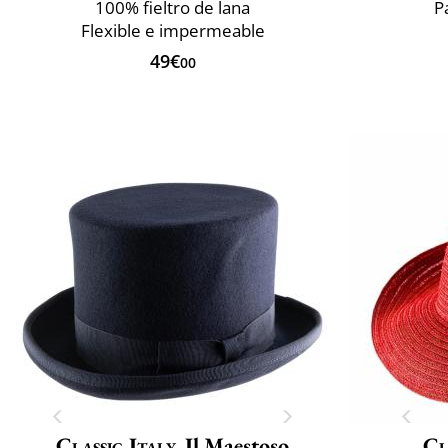
100% fieltro de lana
P
Flexible e impermeable
49€
00
Classic Italy
Il Maestoso
Cl