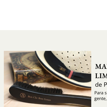
MA
LI
de 
Para s
gente