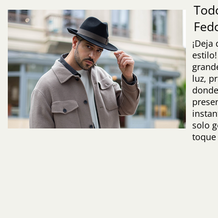
Todo
Fed
¡Deja 
estilo
grande
luz, p
donde
prese
insta
solo g
toque 