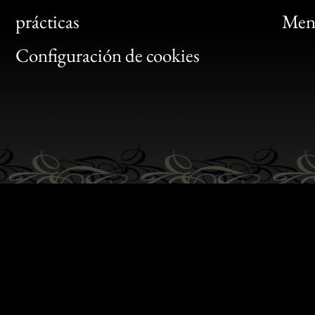
Bon
prácticas
Menc
Gen
Configuración de cookies