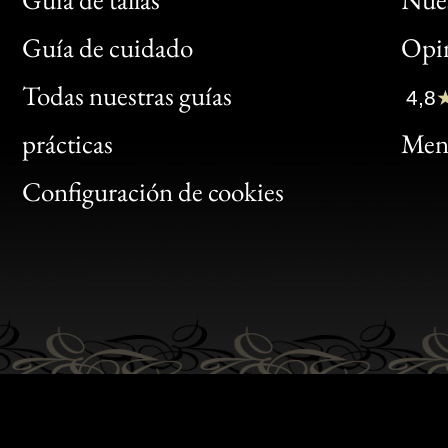
Bon
Guía de cuidado
Opin
Clic
Todas nuestras guías
4,8
Bon
prácticas
Menc
Gen
Configuración de cookies