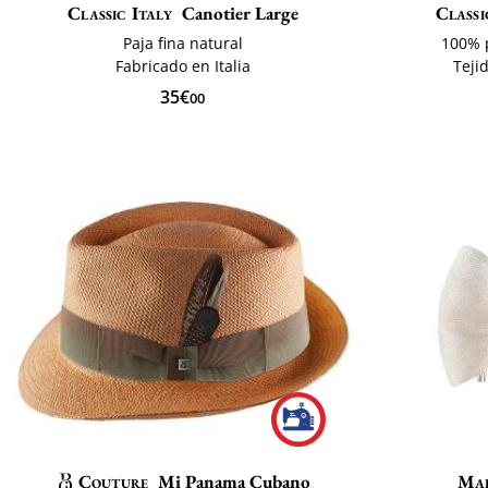
Classic Italy
Canotier Large
Classi
Paja fina natural
100% 
Fabricado en Italia
Teji
35€
00
Couture
Mi Panama Cubano
Mai