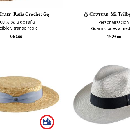
 Italy
Rafia Crochet Gg
Couture
Mi Trilb
00 % paja de rafia
Personalización
exible y transpirable
Guarniciones a med
68€
152€
00
00