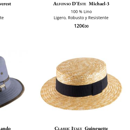
erest
Alfonso D'Este
Michael-3
100 % Lino
te
Ligero, Robusto y Resistente
120€
00
Rando
Classic Italy
Guinguette