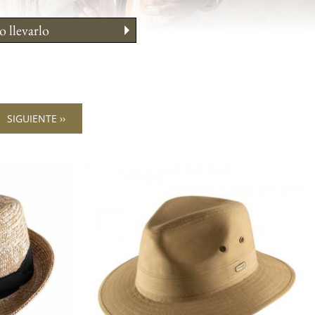
 llevarlo
ejos morfo
ado
 su talla
SIGUIENTE ››