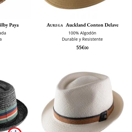
ilby Paya
Aurega
Auckland Conton Delave
zada
100% Algodón
a
Durable y Resistente
55€
00