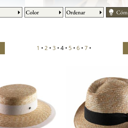
Color
Ordenar
Cómo
Cons
Cuid
Medir
1
•
2
•
3
• 4 •
5
•
6
•
7
•