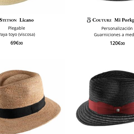
Stetson
Licano
Couture
Mi Porkp
Plegable
Personalización
Paya toyo (viscosa)
Guarniciones a med
69€
120€
00
00