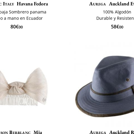
c Italy
Havana Fedora
Aurega
Auckland Ev
paja Sombrero panama
100% Algodón
do a mano en Ecuador
Durable y Resisten
80€
58€
00
00
son Berblanc
Mia
Aurega
Auckland 