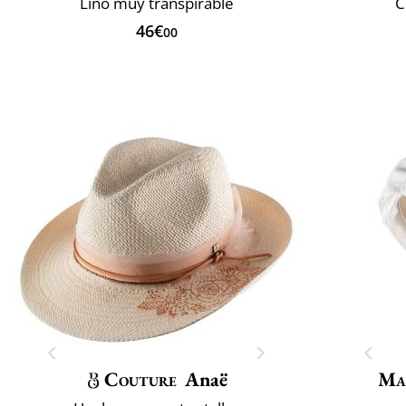
Lino muy transpirable
C
46€
00
Couture
Anaë
Ma