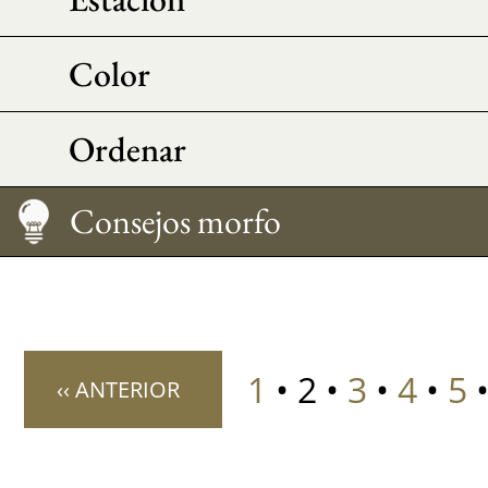
Color
Ordenar
Medir su talla
Cuidado
Cómo llevarlo
Consejos morfo
1
• 2 •
3
•
4
•
5
‹‹ ANTERIOR