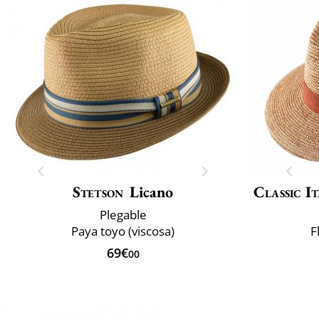
Stetson
Licano
Classic It
Plegable
Paya toyo (viscosa)
F
69€
00