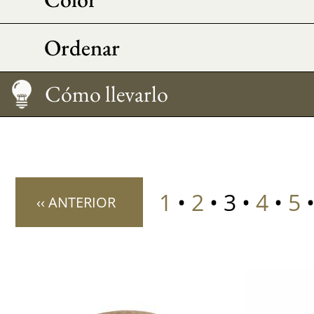
Ordenar
Cuidado
Consejos morfo
Las pajitas, comparativa
Cómo llevarlo
1
•
2
• 3 •
4
•
5
‹‹ ANTERIOR