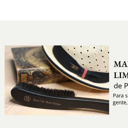
MA
LI
de 
Para s
gente