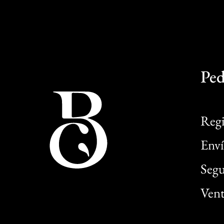
Ped
Regi
Enví
Segu
Vent