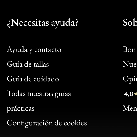
¿Necesitas ayuda?
Sob
Ayuda y contacto
Bon 
Guía de tallas
Nues
Bon
Guía de cuidado
Opin
Clic
Todas nuestras guías
4,8
Bon
prácticas
Menc
Gen
Configuración de cookies