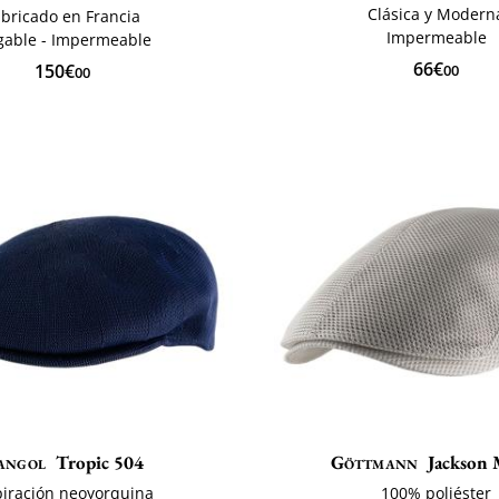
Clásica y Modern
bricado en Francia
Impermeable
gable - Impermeable
66€
150€
00
00
angol
Tropic 504
Göttmann
Jackson 
piración neoyorquina
100% poliéster