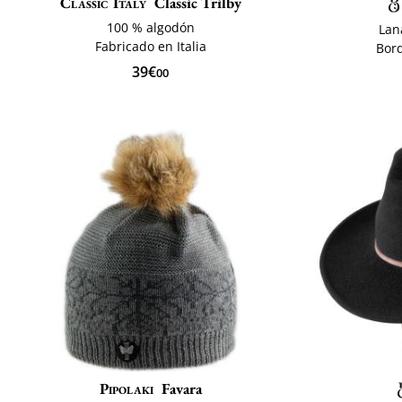
Classic Italy
Classic Trilby
100 % algodón
Lan
Fabricado en Italia
Bor
39€
00
Pipolaki
Favara