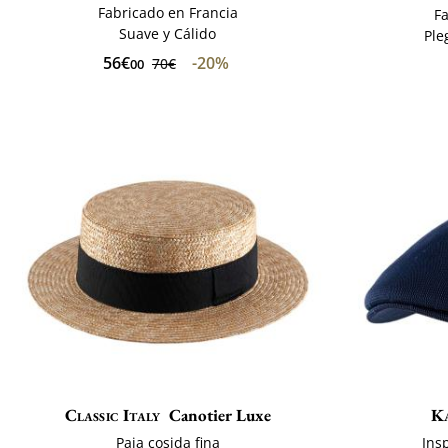
Fabricado en Francia
Fa
Suave y Cálido
Ple
56€
-20%
70€
00
Classic Italy
Canotier Luxe
K
Paja cosida fina
Ins