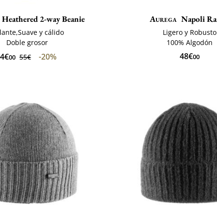
Heathered 2-way Beanie
Aurega
Napoli R
lante,Suave y cálido
Ligero y Robusto
Doble grosor
100% Algodón
48€
4€
-20%
55€
00
00