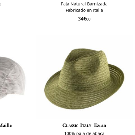
a
Paja Natural Barnizada
Fabricado en Italia
34€
00
Maille
Classic Italy
Ezran
100% paja de abacá