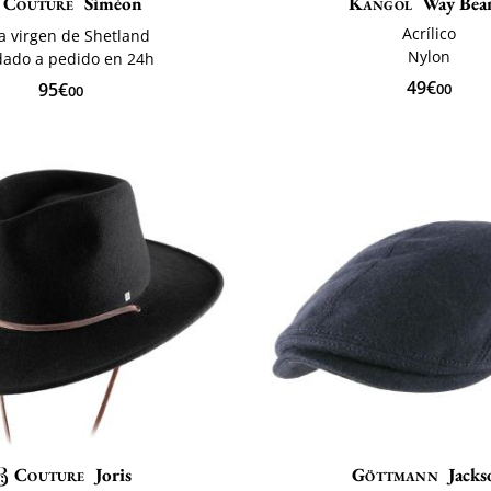
Couture
Siméon
Kangol
Way Bea
Acrílico
a virgen de Shetland
Nylon
dado a pedido en 24h
49€
95€
00
00
Couture
Joris
Göttmann
Jacks