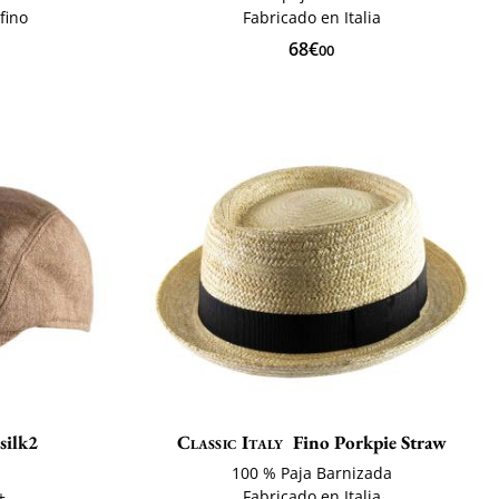
fino
Fabricado en Italia
68€
00
silk2
Classic Italy
Fino Porkpie Straw
100 % Paja Barnizada
+
Fabricado en Italia