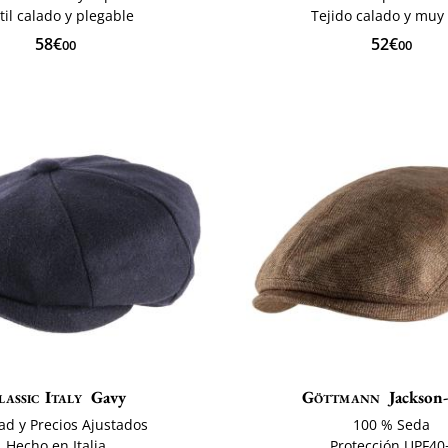
til calado y plegable
Tejido calado y muy 
58€
52€
00
00
lassic Italy
Gavy
Göttmann
Jackson-
ad y Precios Ajustados
100 % Seda
Hecho en Italia
Protección UPF40