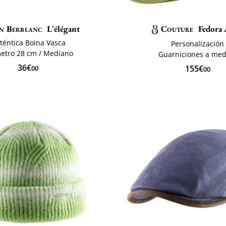
n Berblanc
L'élégant
Couture
Fedora 
téntica Boina Vasca
Personalización
etro 28 cm / Mediano
Guarniciones a med
36€
155€
00
00