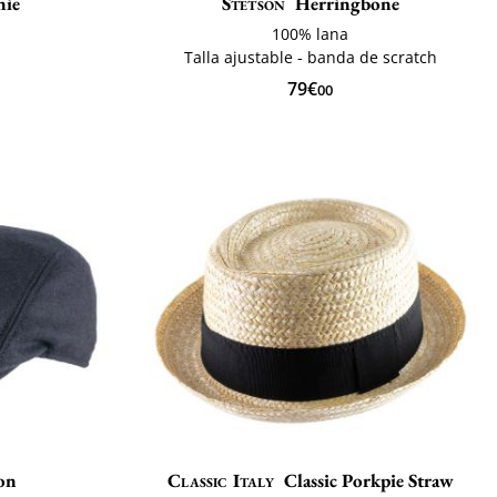
nie
Stetson
Herringbone
100% lana
Talla ajustable - banda de scratch
79€
00
on
Classic Italy
Classic Porkpie Straw