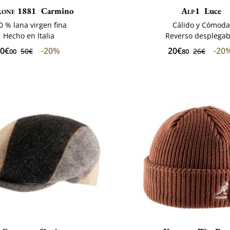
one 1881
Carmino
Alp1
Luce
0 % lana virgen fina
Cálido y Cómoda
Hecho en Italia
Reverso desplegab
0€
-20%
20€
-20
50€
26€
00
80