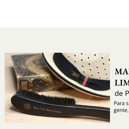
MA
LI
de 
Para s
gente