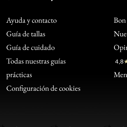
Ayuda y contacto
Bon 
Guía de tallas
Nues
Bon
Guía de cuidado
Opin
Clic
Todas nuestras guías
4,8
Bon
prácticas
Menc
Gen
Configuración de cookies