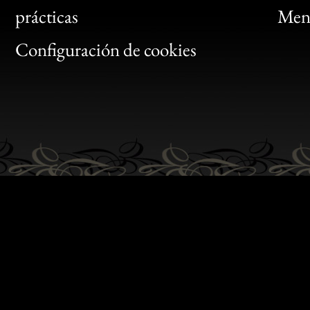
Bon
prácticas
Menc
Gen
Configuración de cookies