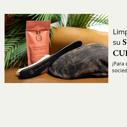
Limp
su
CU
¡Para 
socie