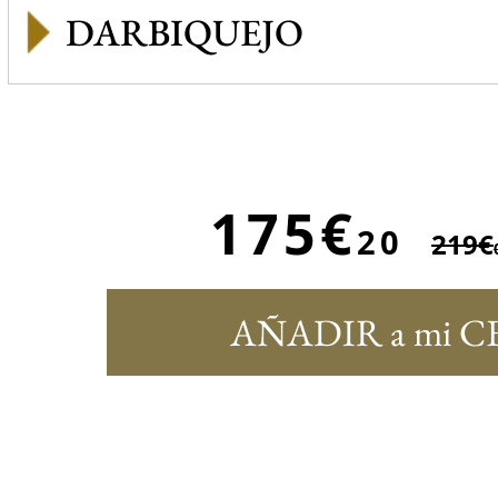
DARBIQUEJO
175€
20
219€
AÑADIR a mi C