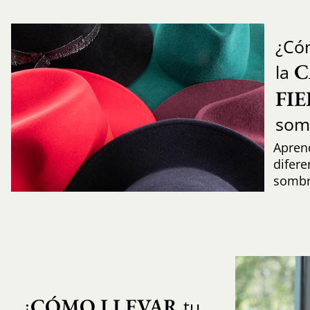
¿Có
C
la
FI
som
Aprend
difere
sombr
CÓMO LLEVAR
¿
tu