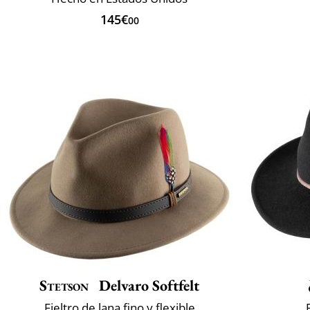
145€
00
Stetson
Delvaro Softfelt
Fieltro de lana fino y flexible