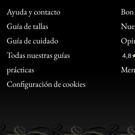
Ayuda y contacto
Bon 
Guía de tallas
Nues
Bon
Guía de cuidado
Opin
Clic
Todas nuestras guías
4,8
Bon
prácticas
Menc
Gen
Configuración de cookies