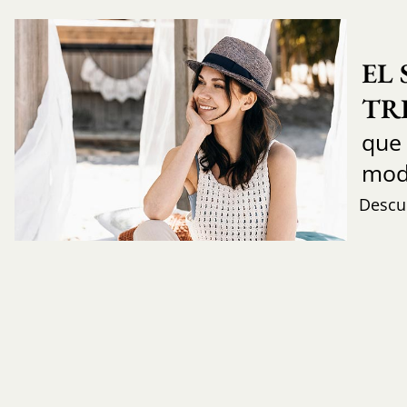
EL
TR
que
mod
Descub