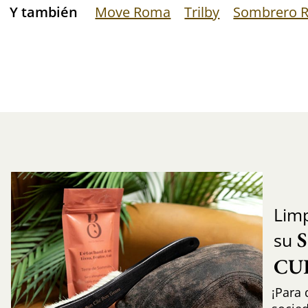
Y también
Move Roma
Trilby
Sombrero 
Limp
su
CU
¡Para 