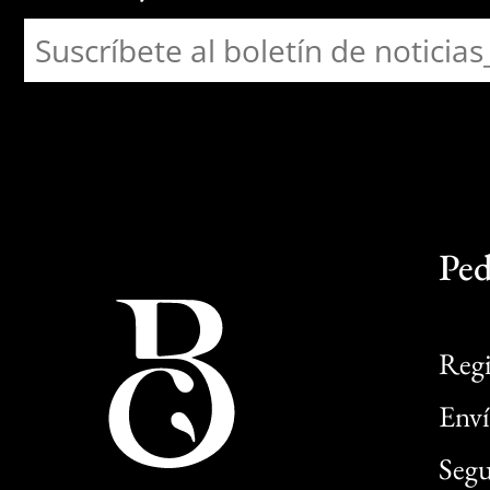
Ped
Regi
Enví
Segu