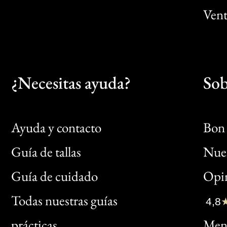
Vent
¿Necesitas ayuda?
Sob
Ayuda y contacto
Bon 
Guía de tallas
Nues
Bon
Guía de cuidado
Opin
Clic
Todas nuestras guías
4,8
Bon
prácticas
Menc