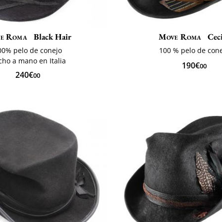
e Roma
Black Hair
Move Roma
Cec
00% pelo de conejo
100 % pelo de con
ho a mano en Italia
190€
00
240€
00