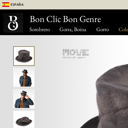
España
Bon Clic Bon Genre
Sombrero
Gorra, Boina
Gorro
Cole