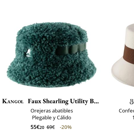
Kangol
Faux Shearling Utility Bucket
Orejeras abatibles
Confec
Plegable y Cálido
55€
-20%
69€
20