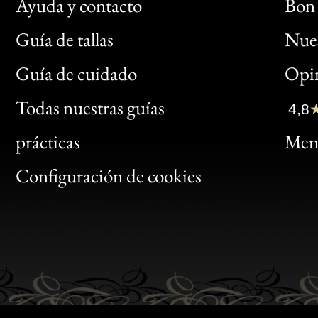
Ayuda y contacto
Bon 
Guía de tallas
Nues
Bon
Guía de cuidado
Opin
Clic
Todas nuestras guías
4,8
Bon
prácticas
Menc
Gen
Configuración de cookies