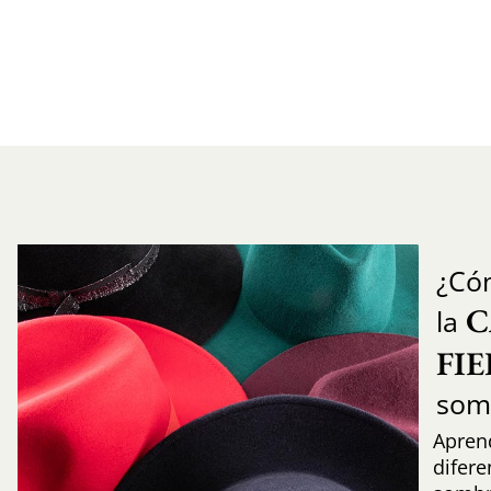
¿Có
C
la
FI
som
Aprend
difere