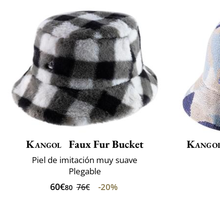
Kangol
Faux Fur Bucket
Kango
Piel de imitación muy suave
Plegable
60€
-20%
76€
80