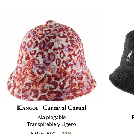
Kangol
Carnival Casual
Ala plegable
Transpirable y Ligero
52€
-20%
65€
00