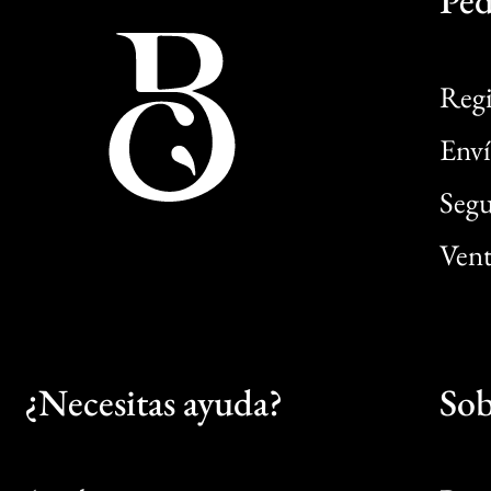
Ped
Regi
Enví
Segu
Vent
¿Necesitas ayuda?
Sob