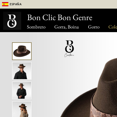
España
Bon Clic Bon Genre
Sombrero
Gorra, Boina
Gorro
Cole