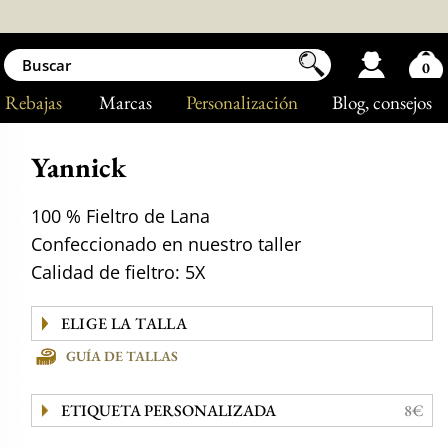
0
Rebajas
Marcas
Personalización
Blog
, consejos
Yannick
100 % Fieltro de Lana
Confeccionado en nuestro taller
Calidad de fieltro: 5X
GUÍA DE TALLAS
ETIQUETA PERSONALIZADA
8€