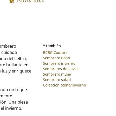
INFO ENTREGA
 Sombrero
Y también
n cuidado
BCBG Couture
Sombrero Boho
no del fieltro,
Sombrero invierno
e brillante en
Sombreros de lluvia
a luz y enriquece
Sombrero mujer
Sombrero safari
Colección otoño/invierno
ando un toque
almente
ión. Una pieza
el invierno.