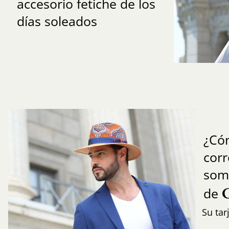
accesorio fetiche de los
días soleados
¿Có
cor
som
de
Su tar