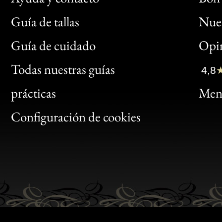
Guía de tallas
Nues
Bon
Guía de cuidado
Opin
Clic
Todas nuestras guías
4,8
Bon
prácticas
Menc
Gen
Configuración de cookies