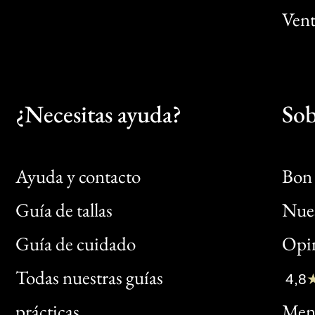
Vent
¿Necesitas ayuda?
Sob
Ayuda y contacto
Bon 
Guía de tallas
Nues
Bon
Guía de cuidado
Opin
Clic
Todas nuestras guías
4,8
Bon
prácticas
Menc