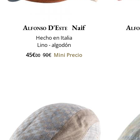
Alfonso D'Este
Naif
Alfo
Hecho en Italia
Lino - algodón
45€
Mini Precio
90€
00