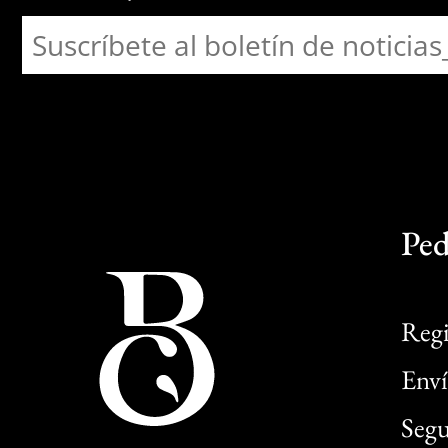
Ped
Regi
Enví
Segu