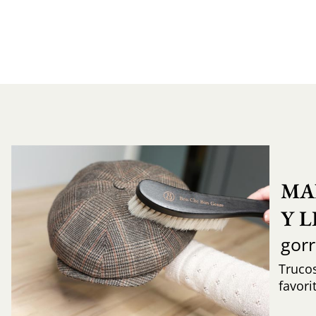
MA
Y 
gor
Trucos
favori