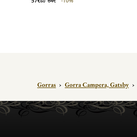
57€
-10%
64€
60
Gorras
›
Gorra Campera, Gatsby
›