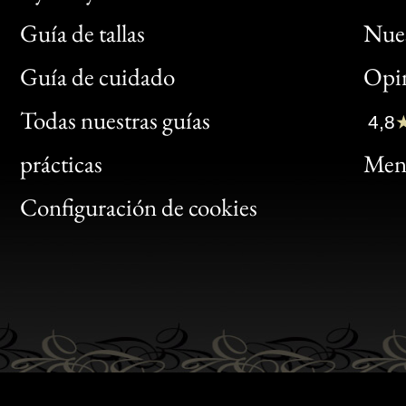
Guía de tallas
Nues
Bon
Guía de cuidado
Opin
Clic
Todas nuestras guías
4,8
Bon
prácticas
Menc
Gen
Configuración de cookies