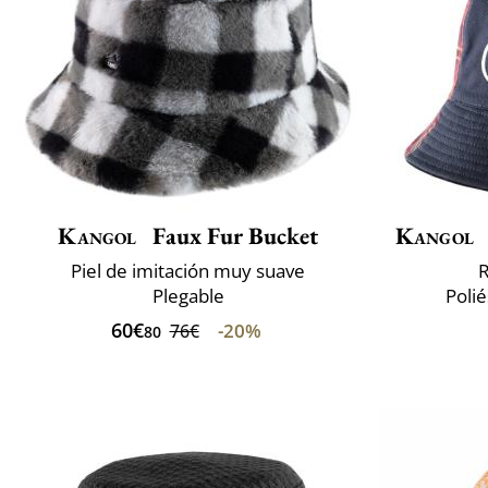
Kangol
Faux Fur Bucket
Kangol
Piel de imitación muy suave
R
Plegable
Polié
60€
-20%
76€
80