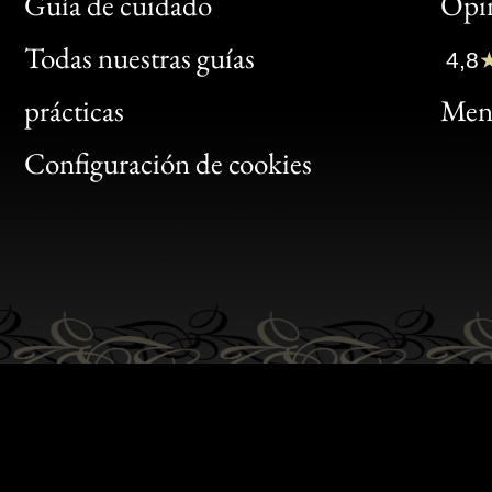
Bon
Guía de cuidado
Opin
Clic
Todas nuestras guías
4,8
Bon
prácticas
Menc
Gen
Configuración de cookies