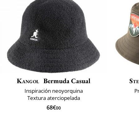
Kangol
Bermuda Casual
Ste
Inspiración neoyorquina
P
Textura aterciopelada
68€
00