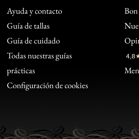
Ayuda y contacto
Bon 
Guía de tallas
Nues
Bon
Guía de cuidado
Opin
Clic
Todas nuestras guías
4,8
Bon
prácticas
Menc
Gen
Configuración de cookies