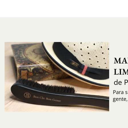
MA
LI
de 
Para s
gente