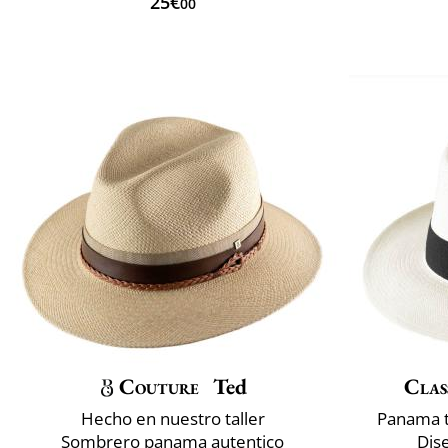
25€
00
Couture
Ted
Clas
Hecho en nuestro taller
Panama t
Sombrero panama autentico
Dise