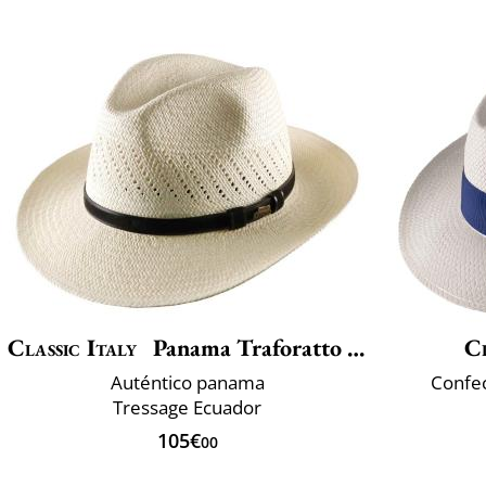
Classic Italy
Panama Traforatto Belt
Cl
Auténtico panama
Confec
Tressage Ecuador
105€
00