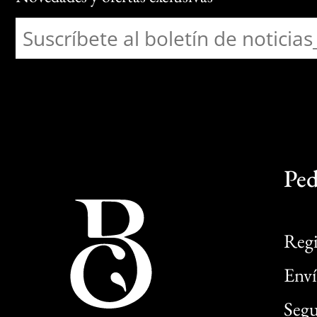
Ped
Regi
Enví
Segu