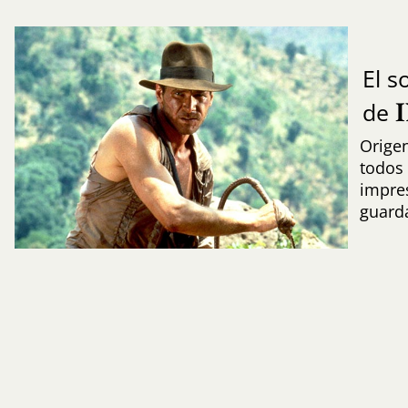
El 
de
Origen
todos 
impres
guard