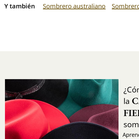
Y también
Sombrero australiano
Sombrer
¿Có
C
la
FI
som
Aprend