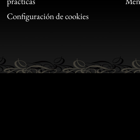
Bon
prácticas
Menc
Gen
Configuración de cookies