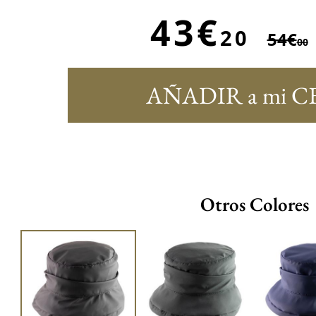
43€
20
54€
00
AÑADIR a mi C
Otros Colores