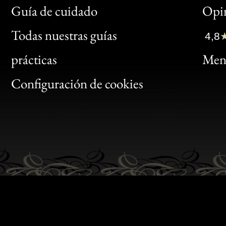
Bon
Guía de cuidado
Opin
Clic
Todas nuestras guías
4,8
Bon
prácticas
Menc
Gen
Configuración de cookies