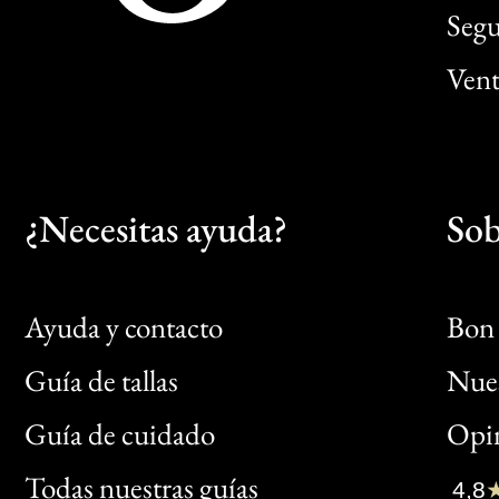
Segu
Vent
¿Necesitas ayuda?
Sob
Ayuda y contacto
Bon 
Guía de tallas
Nues
Bon
Guía de cuidado
Opin
Clic
Todas nuestras guías
4,8