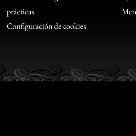
Bon
prácticas
Menc
Gen
Configuración de cookies