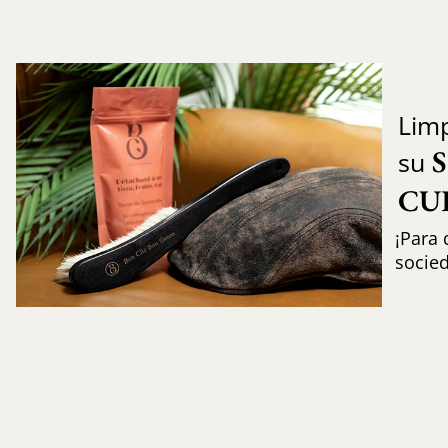
Limp
su
CU
¡Para 
socie