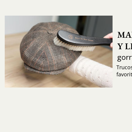
MA
Y 
gor
Trucos
favori