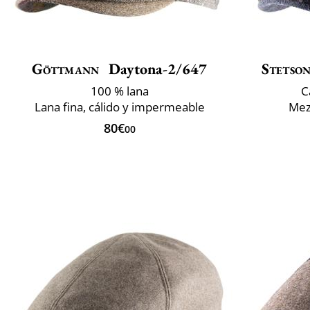
Göttmann
Daytona-2/647
Stetso
100 % lana
C
Lana fina, cálido y impermeable
Mezc
80€
00