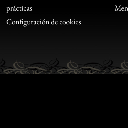
Bon
prácticas
Menc
Gen
Configuración de cookies