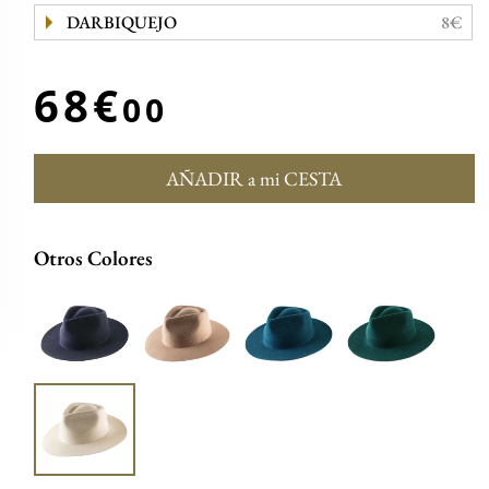
DARBIQUEJO
8€
68€
00
AÑADIR a mi CESTA
Otros Colores