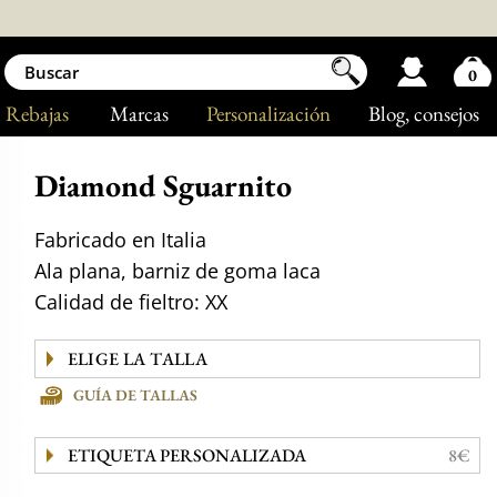
0
Rebajas
Marcas
Personalización
Blog
, consejos
Diamond Sguarnito
Fabricado en Italia
Ala plana, barniz de goma laca
Calidad de fieltro: XX
GUÍA DE TALLAS
ETIQUETA PERSONALIZADA
8€