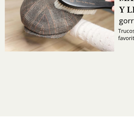
Y 
gor
Trucos
favori