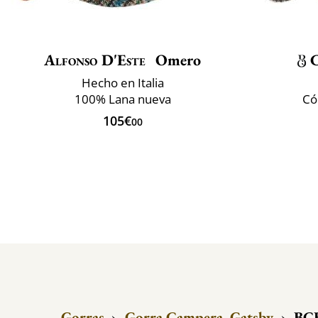
Alfonso D'Este
Omero
C
Hecho en Italia
100% Lana nueva
Có
105€
00
Gorras
›
Gorra Campera, Gatsby
›
BCB