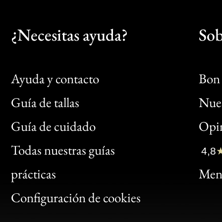
¿Necesitas ayuda?
Sob
Ayuda y contacto
Bon 
Guía de tallas
Nues
Bon
Guía de cuidado
Opin
Clic
Todas nuestras guías
4,8
Bon
prácticas
Menc
Gen
Configuración de cookies