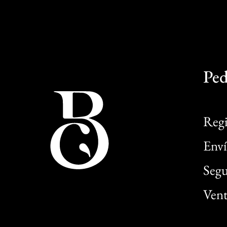
Ped
Regi
Enví
Segu
Vent