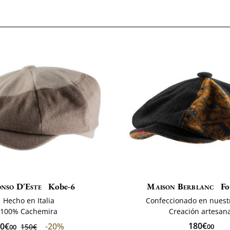
nso D'Este
Kobe-6
Maison Berblanc
Fo
Hecho en Italia
Confeccionado en nuestr
100% Cachemira
Creación artesana
180€
20€
-20%
150€
00
00