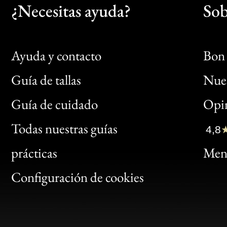
¿Necesitas ayuda?
Sob
Ayuda y contacto
Bon 
Guía de tallas
Nues
Bon
Guía de cuidado
Opin
Clic
Todas nuestras guías
4,8
Bon
prácticas
Menc
Gen
Configuración de cookies