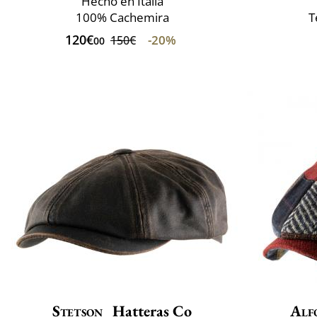
Hecho en Italia
100% Cachemira
T
120€
-20%
150€
00
Stetson
Hatteras Co
Alf