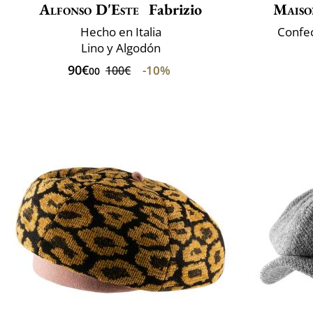
Alfonso D'Este
Fabrizio
Maiso
Hecho en Italia
Confec
Lino y Algodón
90€
-10%
100€
00