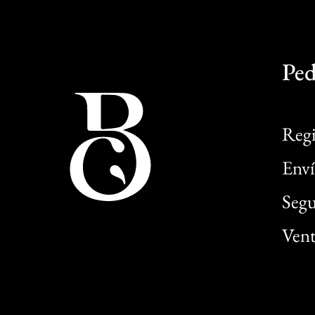
Ped
Regi
Enví
Segu
Vent