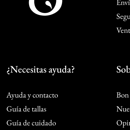
Enví
Segu
Vent
¿Necesitas ayuda?
Sob
Ayuda y contacto
Bon 
Guía de tallas
Nues
Bon
Guía de cuidado
Opin