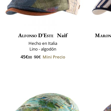
Alfonso D'Este
Naif
Maron
Hecho en Italia
Lino - algodón
45€
Mini Precio
90€
00