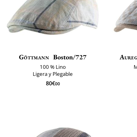
Göttmann
Boston/727
Aure
100 % Lino
M
Ligera y Plegable
80€
00