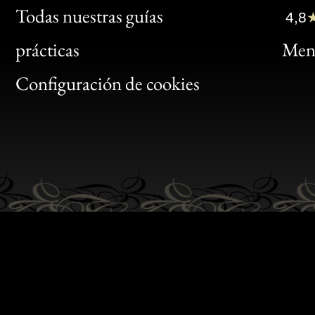
Clic
Todas nuestras guías
4,8
Bon
prácticas
Menc
Gen
Configuración de cookies