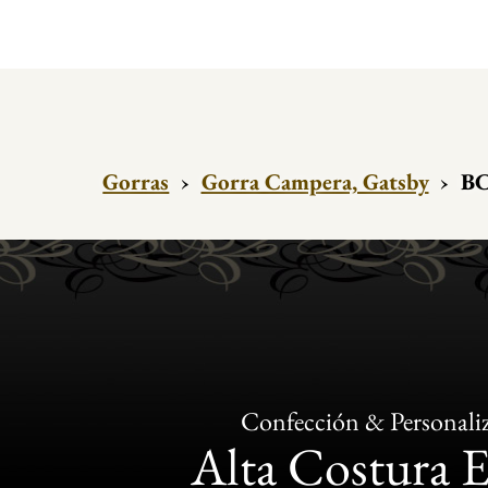
Gorras
›
Gorra Campera, Gatsby
›
BC
Confección & Personali
Alta Costura 