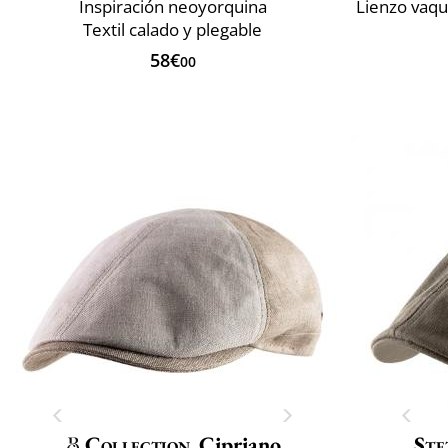
Inspiración neoyorquina
Textil calado y plegable
58€
00
Collection
Cipriano
Ste