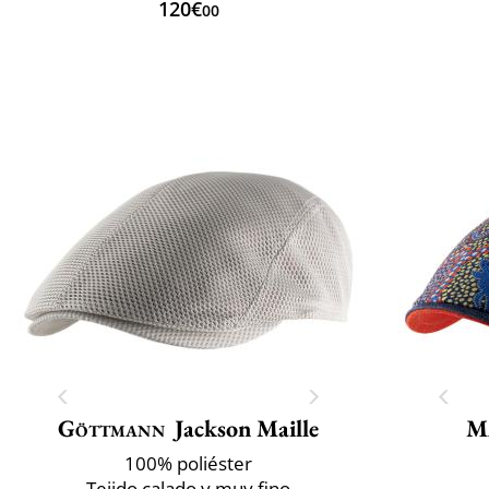
120€
00
Göttmann
Jackson Maille
M
100% poliéster
Tejido calado y muy fino