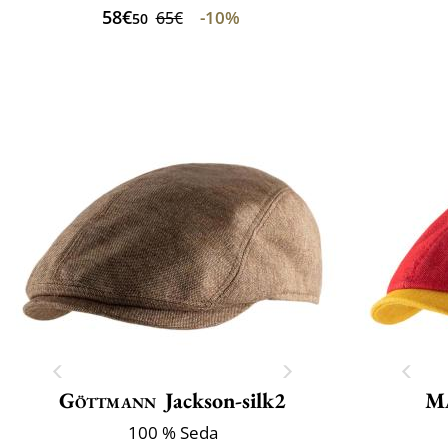
58€
-10%
65€
50
Göttmann
Jackson-silk2
M
100 % Seda