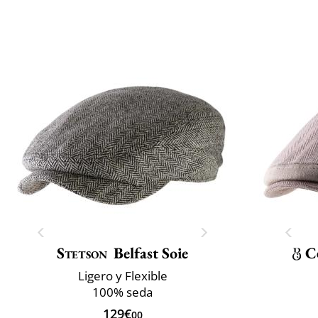
Stetson
Belfast Soie
C
Ligero y Flexible
100% seda
129€
00