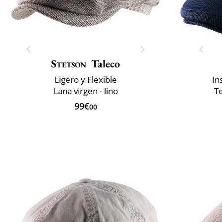
Stetson
Taleco
Ligero y Flexible
In
Lana virgen - lino
Te
99€
00