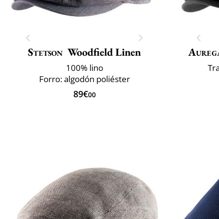
Stetson
Woodfield Linen
Aureg
100% lino
Tr
Forro: algodón poliéster
89€
00