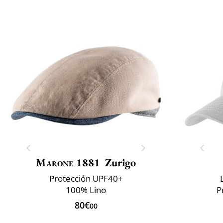
Marone 1881
Zurigo
Protección UPF40+
100% Lino
P
80€
00