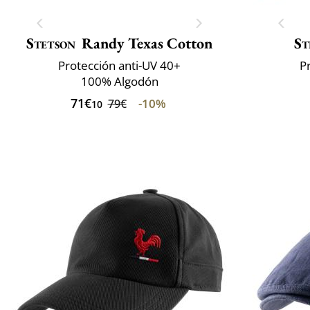
Stetson
Randy Texas Cotton
St
Protección anti-UV 40+
P
100% Algodón
71€
-10%
79€
10