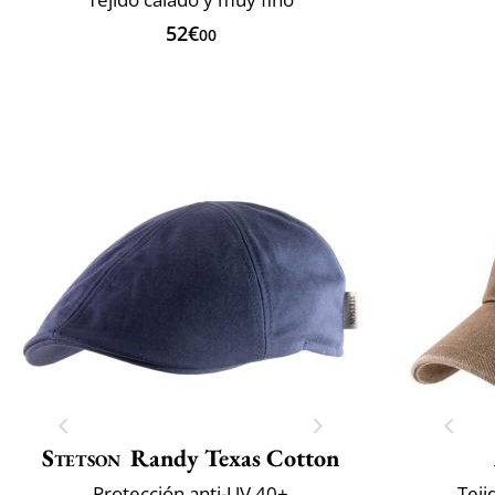
52€
00
Stetson
Randy Texas Cotton
Protección anti-UV 40+
Teji