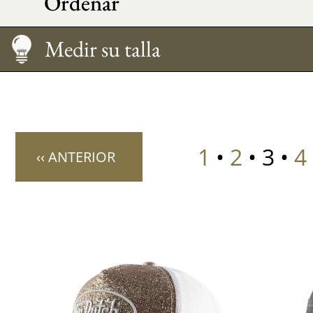
Ordenar
Medir su talla
Mantenimiento
Medir su talla
1
•
2
• 3 •
4
‹‹ ANTERIOR