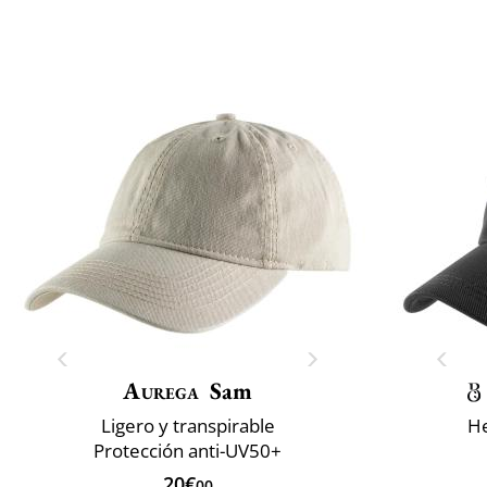
Aurega
Sam
Ligero y transpirable
He
Protección anti-UV50+
20€
00