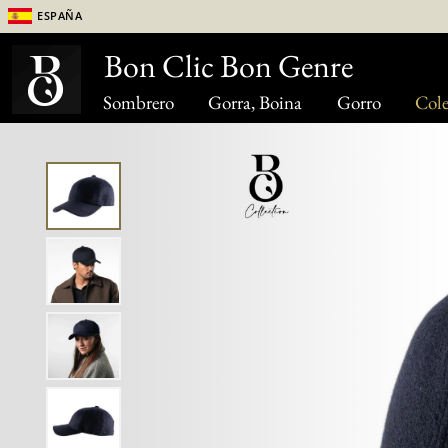
España
Bon Clic Bon Genre
Sombrero
Gorra, Boina
Gorro
Cole