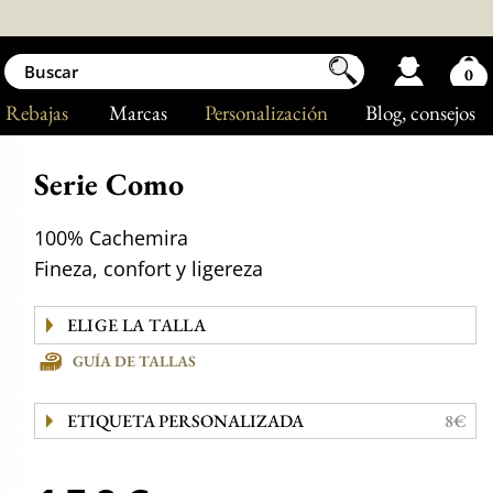
0
Rebajas
Marcas
Personalización
Blog
, consejos
Serie Como
100% Cachemira
Fineza, confort y ligereza
GUÍA DE TALLAS
ETIQUETA PERSONALIZADA
8€