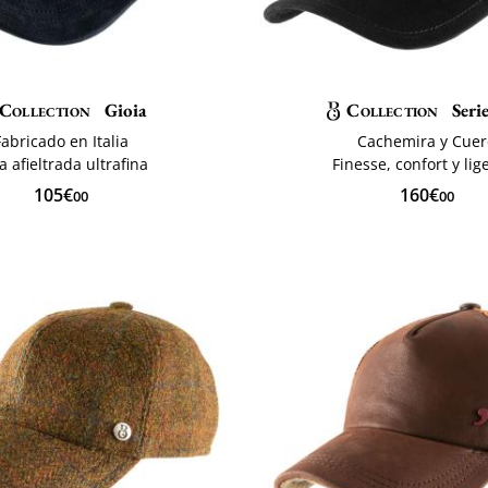
Collection
Gioia
Collection
Seri
Fabricado en Italia
Cachemira y Cue
a afieltrada ultrafina
Finesse, confort y lig
105€
160€
00
00