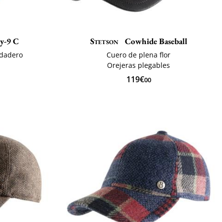
y-9 C
Stetson
Cowhide Baseball
rdadero
Cuero de plena flor
Orejeras plegables
119€
00