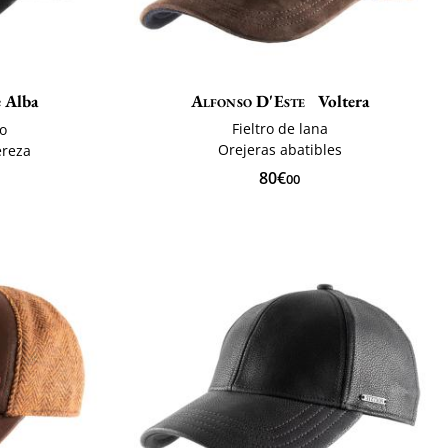
e Alba
Alfonso D'Este
Voltera
Fieltro de lana
ro
Orejeras abatibles
ereza
80€
00