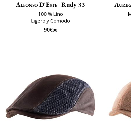
Alfonso D'Este
Rudy 33
Aure
100 % Lino
M
Ligero y Cómodo
90€
00