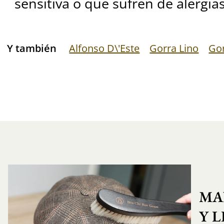
sensitiva o que sufren de alergias
Y también
Alfonso D\'Este
Gorra Lino
Gor
MA
Y 