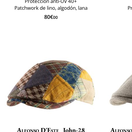
Protección anti-UV 40+
Patchwork de lino, algodón, lana
P
80€
00
Alfonso D'Este
John-28
Alfonso