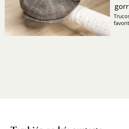
gor
Trucos
favori