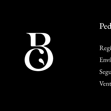
Ped
Regi
Enví
Segu
Vent