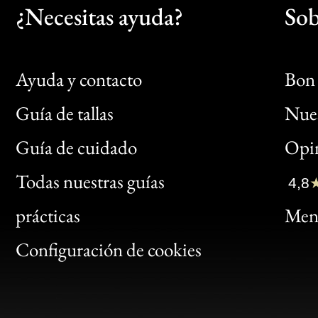
¿Necesitas ayuda?
Sob
Ayuda y contacto
Bon 
Guía de tallas
Nues
Bon
Guía de cuidado
Opin
Clic
Todas nuestras guías
4,8
Bon
prácticas
Menc
Gen
Configuración de cookies