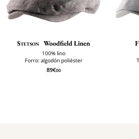
Stetson
Woodfield Linen
F
100% lino
Forro: algodón poliéster
T
89€
00