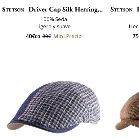
Stetson
Driver Cap Silk Herringbone
Stetson
H
100% Seda
Ligero y suave
Hec
40€
75
Mini Precio
89€
00