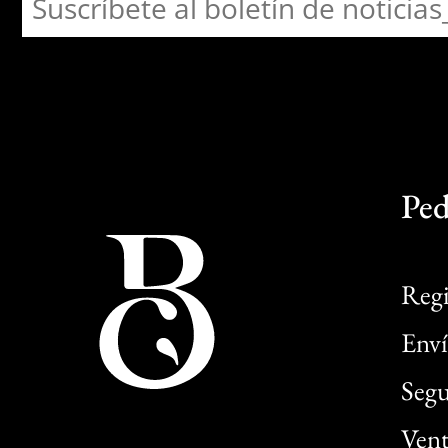
Ped
Regi
Enví
Segu
Vent