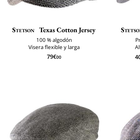
Stetson
Texas Cotton Jersey
Stets
100 % algodón
P
Visera flexible y larga
A
79€
4
00