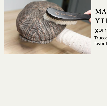
MA
Y 
gor
Trucos
favori