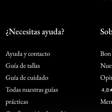
¿Necesitas ayuda?
Sob
Ayuda y contacto
Bon 
Guía de tallas
Nues
Bon
Guía de cuidado
Opin
Clic
Todas nuestras guías
4,8
Bon
prácticas
Menc