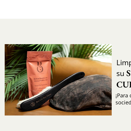
Limp
su
CU
¡Para 
socie