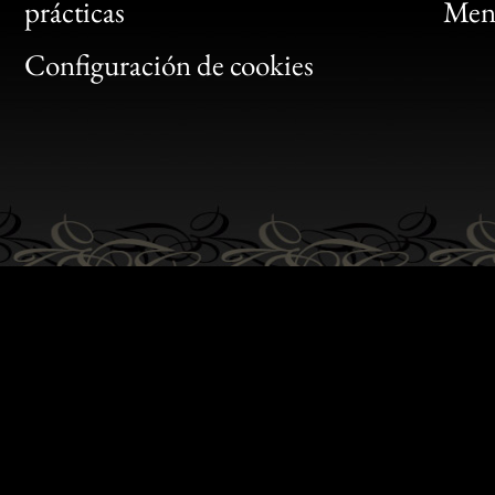
Bon
prácticas
Menc
Gen
Configuración de cookies