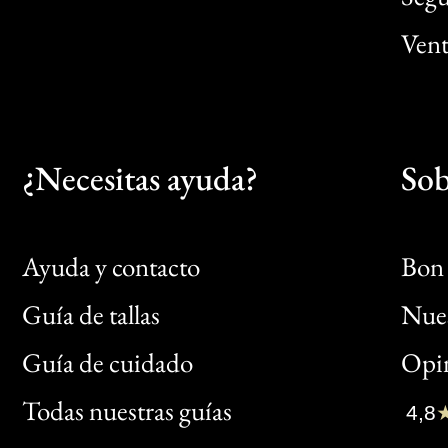
Vent
¿Necesitas ayuda?
Sob
Ayuda y contacto
Bon 
Guía de tallas
Nues
Bon
Guía de cuidado
Opin
Clic
Todas nuestras guías
4,8