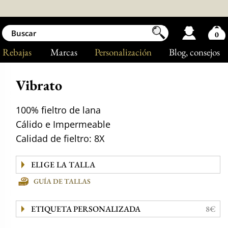
0
Rebajas
Marcas
Personalización
Blog
, consejos
Vibrato
100% fieltro de lana
Cálido e Impermeable
Calidad de fieltro: 8X
GUÍA DE TALLAS
ETIQUETA PERSONALIZADA
8€