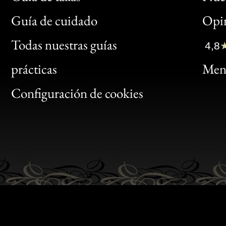
Bon
Guía de cuidado
Opin
Clic
Todas nuestras guías
4,8
Bon
prácticas
Menc
Gen
Configuración de cookies