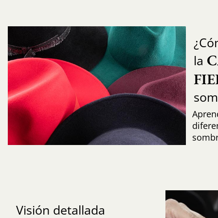
¿Có
C
la
FI
som
Aprend
difere
sombr
Visión detallada