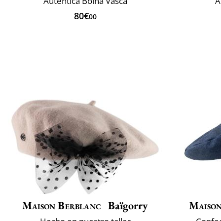
Auténtica Boina Vasca
A
80€
00
Maison Berblanc
Baïgorry
Maison