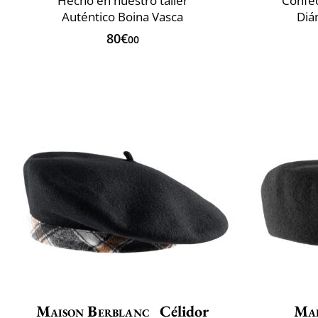
Hecho en nuestro taller
Confec
Auténtico Boina Vasca
Diá
80€
00
Maison Berblanc
Célidor
Mai