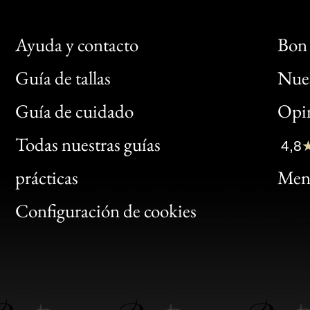
Ayuda y contacto
Bon 
Guía de tallas
Nues
Bon
Guía de cuidado
Opin
Clic
Todas nuestras guías
4,8
Bon
prácticas
Menc
Gen
Configuración de cookies