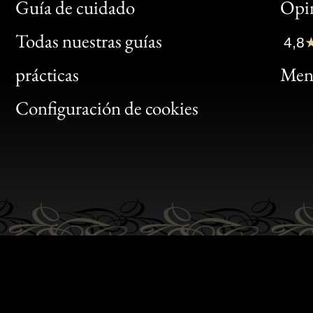
Bon
Guía de cuidado
Opin
Clic
Todas nuestras guías
4,8
Bon
prácticas
Menc
Gen
Configuración de cookies