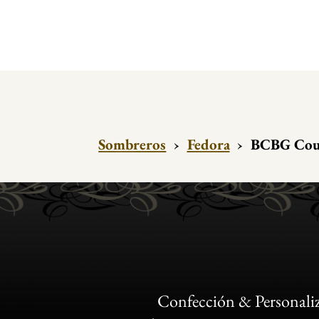
Sombreros
›
Fedora
›
BCBG Cout
Confección & Personali