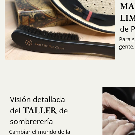
MA
LI
de 
Para s
gente
Visión detallada
TALLER
del
de
sombrerería
Cambiar el mundo de la