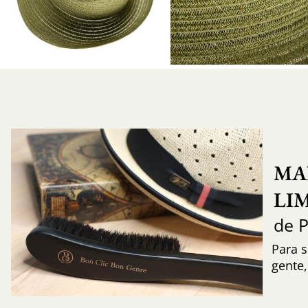
MA
LI
de 
Para s
gente