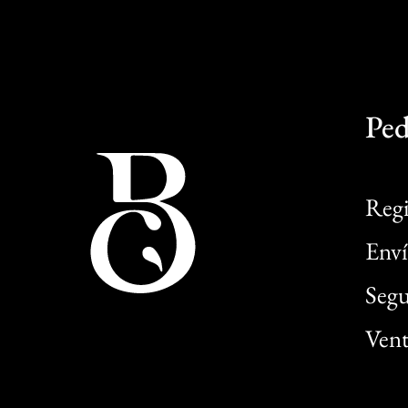
Ped
Regi
Enví
Segu
Vent