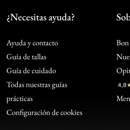
¿Necesitas ayuda?
Sob
Ayuda y contacto
Bon 
Guía de tallas
Nues
Bon
Guía de cuidado
Opin
Clic
Todas nuestras guías
4,8
Bon
prácticas
Menc
Gen
Configuración de cookies