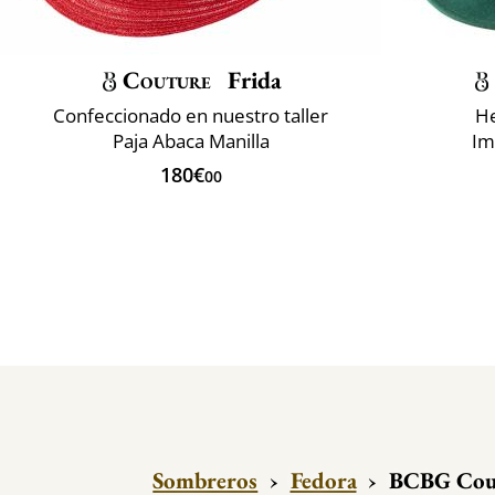
Couture
Frida
Confeccionado en nuestro taller
He
Paja Abaca Manilla
Im
180€
00
Sombreros
›
Fedora
›
BCBG Cout