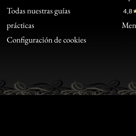
Clic
Todas nuestras guías
4,8
Bon
prácticas
Menc
Gen
Configuración de cookies