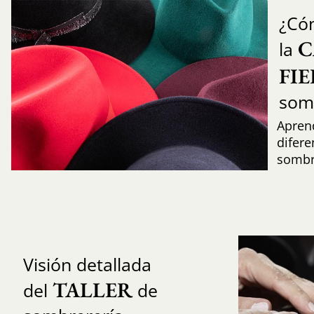
¿Có
C
la
FI
som
Aprend
difere
sombr
Visión detallada
TALLER
del
de