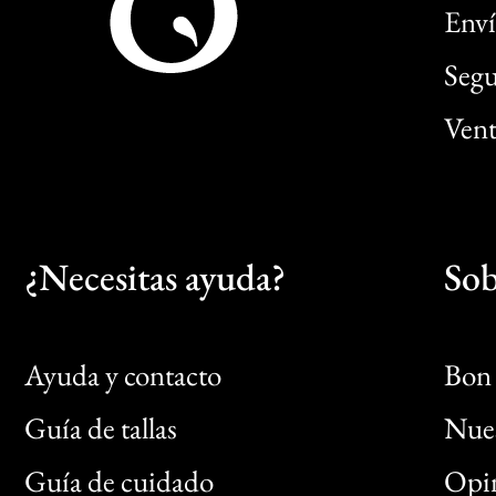
Enví
Segu
Vent
¿Necesitas ayuda?
Sob
Ayuda y contacto
Bon 
Guía de tallas
Nues
Bon
Guía de cuidado
Opin