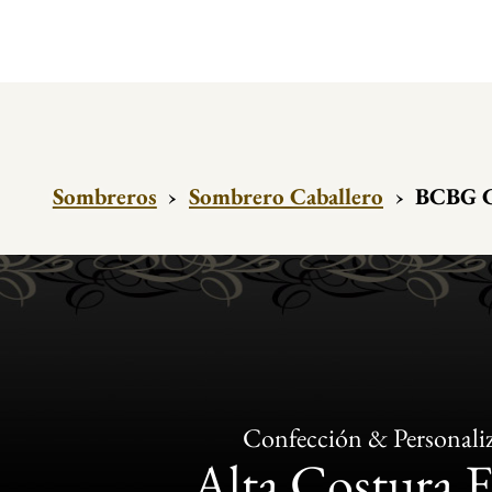
Sombreros
›
Sombrero Caballero
›
BCBG Co
Confección & Personali
Alta Costura 