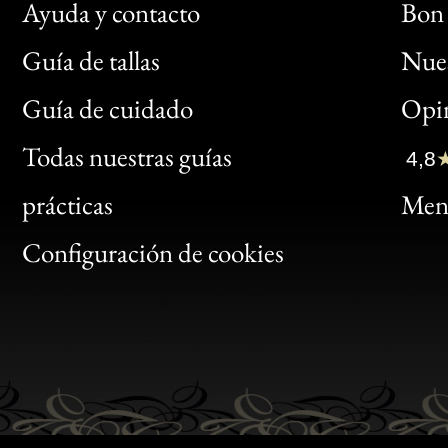
Ayuda y contacto
Bon 
Guía de tallas
Nues
Bon
Guía de cuidado
Opin
Clic
Todas nuestras guías
4,8
Bon
prácticas
Menc
Gen
Configuración de cookies