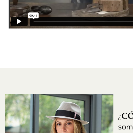
C
¿
som