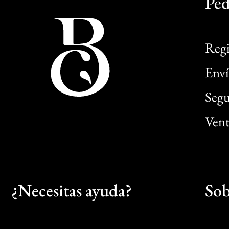
Ped
Regi
Enví
Segu
Vent
¿Necesitas ayuda?
Sob