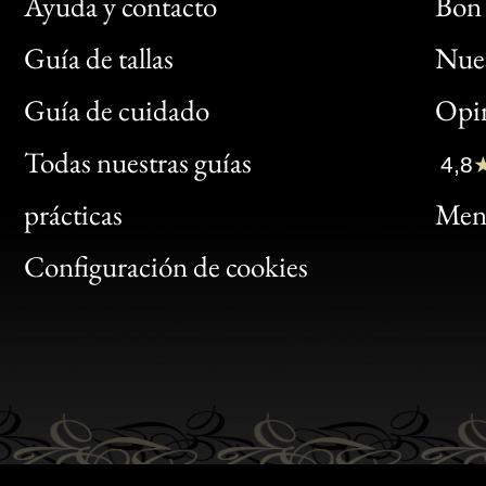
Ayuda y contacto
Bon 
Guía de tallas
Nues
Bon
Guía de cuidado
Opin
Clic
Todas nuestras guías
4,8
Bon
prácticas
Menc
Gen
Configuración de cookies