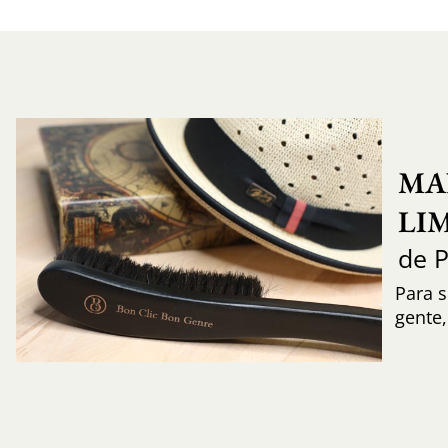
MA
LI
de 
Para s
gente