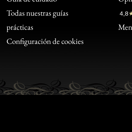
Clic
Todas nuestras guías
4,8
Bon
prácticas
Menc
Gen
Configuración de cookies