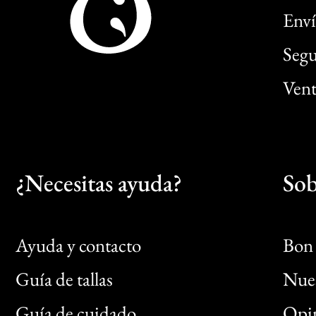
Enví
Segu
Vent
¿Necesitas ayuda?
Sob
Ayuda y contacto
Bon 
Guía de tallas
Nues
Bon
Guía de cuidado
Opin