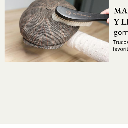
MA
Y 
gor
Trucos
favori