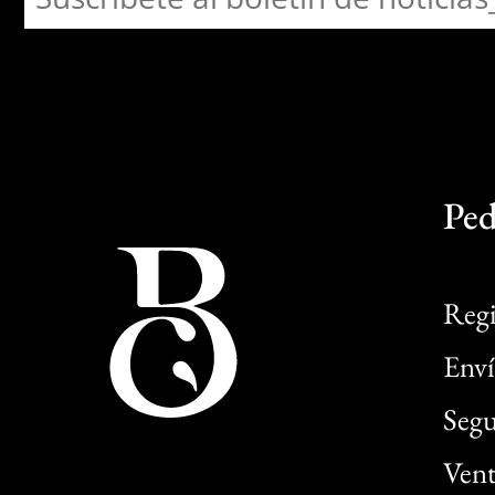
Ped
Regi
Enví
Segu
Vent