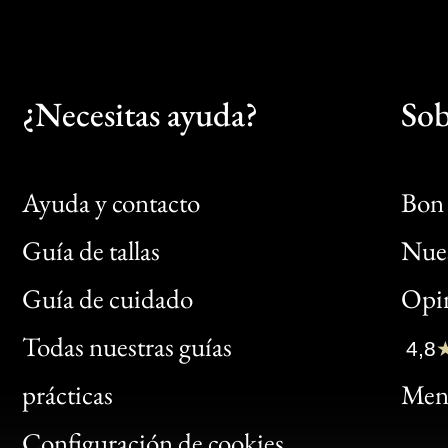
¿Necesitas ayuda?
Sob
Ayuda y contacto
Bon 
Guía de tallas
Nues
Bon
Guía de cuidado
Opin
Clic
Todas nuestras guías
4,8
Bon
prácticas
Menc
Gen
Configuración de cookies