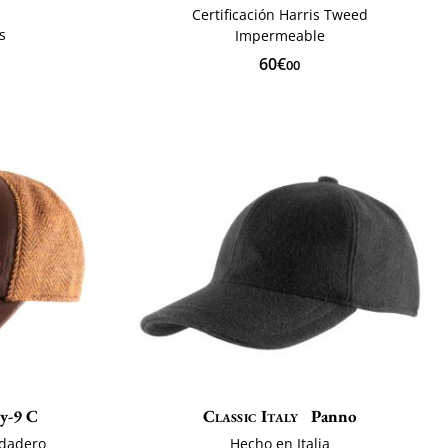
Certificación Harris Tweed
s
Impermeable
60€
00
y-9 C
Classic Italy
Panno
rdadero
Hecho en Italia