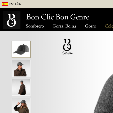
España
Bon Clic Bon Genre
Sombrero
Gorra, Boina
Gorro
Cole