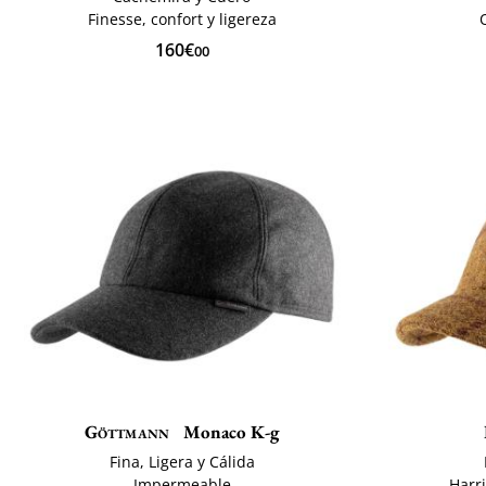
Finesse, confort y ligereza
160€
00
Göttmann
Monaco K-g
Fina, Ligera y Cálida
Impermeable
Harr