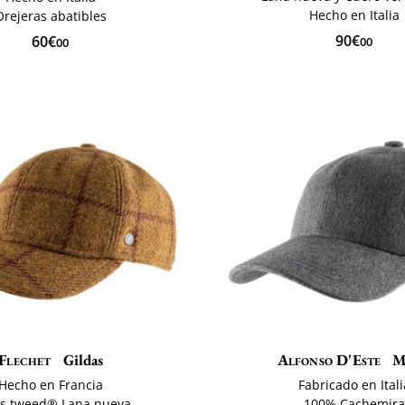
Hecho en Italia
Orejeras abatibles
90€
60€
00
00
Flechet
Gildas
Alfonso D'Este
M
Hecho en Francia
Fabricado en Itali
is tweed® Lana nueva
100% Cachemira