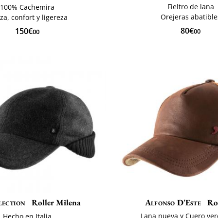
Fieltro de lana
100% Cachemira
Orejeras abatible
za, confort y ligereza
80€
150€
00
00
lection
Roller Milena
Alfonso D'Este
Ro
Lana nueva y Cuero ve
Hecho en Italia