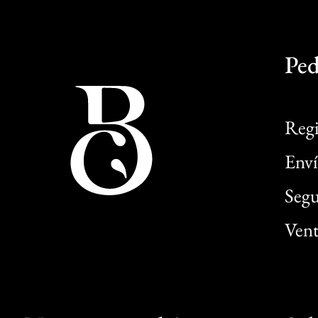
Ped
Regi
Enví
Segu
Vent