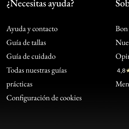
¿Necesitas ayuda?
Sob
Ayuda y contacto
Bon 
Guía de tallas
Nues
Bon
Guía de cuidado
Opin
Clic
Todas nuestras guías
4,8
Bon
prácticas
Menc
Gen
Configuración de cookies