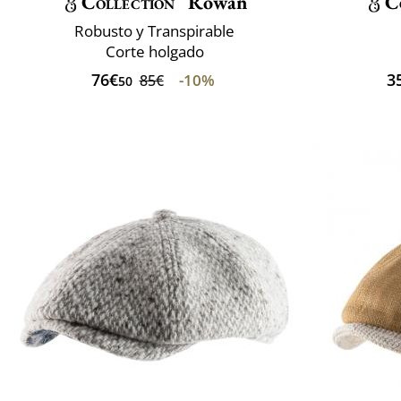
Collection
Rowan
C
Robusto y Transpirable
Corte holgado
76€
3
-10%
85€
50