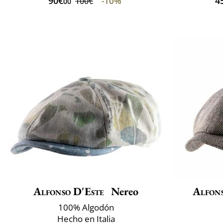
90€
4
-10%
100€
00
Alfonso D'Este
Nereo
Alfons
100% Algodón
Hecho en Italia