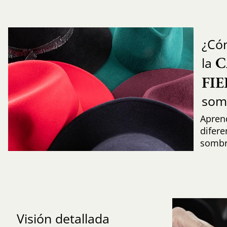
¿Có
C
la
FI
som
Aprend
difere
sombr
Visión detallada