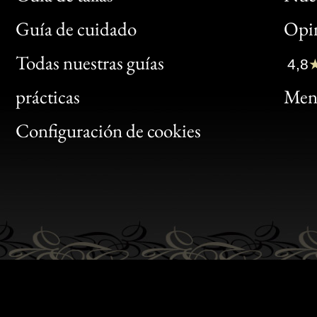
Bon
Guía de cuidado
Opin
Clic
Todas nuestras guías
4,8
Bon
prácticas
Menc
Gen
Configuración de cookies